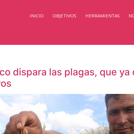
INICIO
OBJETIVOS
HERRAMIENTAS
NO
co dispara las plagas, que ya
vos