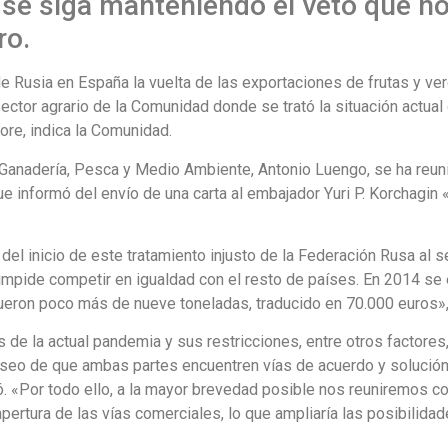
se siga manteniendo el veto que n
ro.
 Rusia en España la vuelta de las exportaciones de frutas y ver
ctor agrario de la Comunidad donde se trató la situación actual
ore, indica la Comunidad.
a, Ganadería, Pesca y Medio Ambiente, Antonio Luengo, se ha r
ue informó del envío de una carta al embajador Yuri P. Korchagin
l inicio de este tratamiento injusto de la Federación Rusa al se
impide competir en igualdad con el resto de países. En 2014 se
ueron poco más de nueve toneladas, traducido en 70.000 euros», 
s de la actual pandemia y sus restricciones, entre otros factores
eseo de que ambas partes encuentren vías de acuerdo y solución
ió. «Por todo ello, a la mayor brevedad posible nos reuniremos co
apertura de las vías comerciales, lo que ampliaría las posibilid